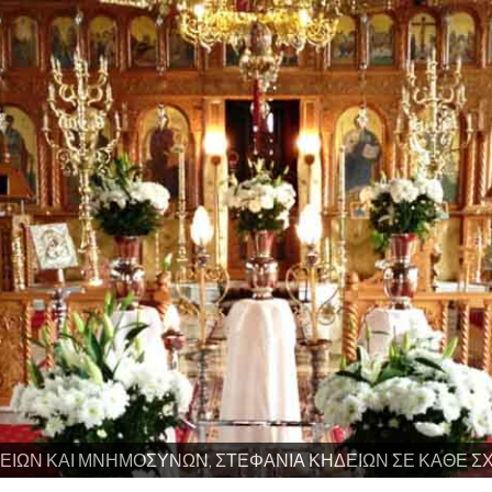
ΔΕΙΩΝ ΚΑΙ ΜΝΗΜΟΣΥΝΩΝ, ΣΤΕΦΑΝΙΑ ΚΗΔΕΙΩΝ ΣΕ ΚΑΘΕ Σ