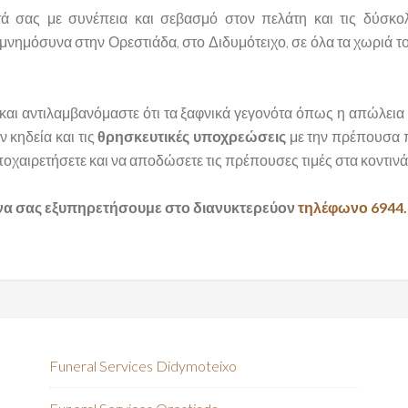
τά σας με συνέπεια και σεβασμό στον πελάτη και τις δύσκο
 τα μνημόσυνα στην Ορεστιάδα, στο Διδυμότειχο, σε όλα τα χωρι
ς και αντιλαμβανόμαστε ότι τα ξαφνικά γεγονότα όπως η απώλε
ν κηδεία και τις
θρησκευτικές υποχρεώσεις
με την πρέπουσα π
ποχαιρετήσετε και να αποδώσετε τις πρέπουσες τιμές στα κοντι
 να σας εξυπηρετήσουμε στο διανυκτερεύον
τηλέφωνο 6944.
Funeral Services Didymoteixo